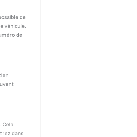
possible de
e véhicule.
uméro de
tien
euvent
. Cela
ntrez dans