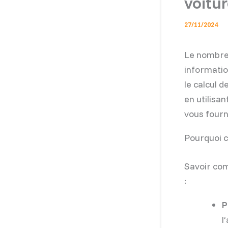
voitur
27/11/2024
Le nombre 
informatio
le calcul 
en utilisa
vous fourn
Pourquoi c
Savoir com
:
P
l