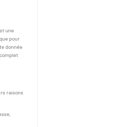
st une
 que pour
tte donnée
 complet
urs raisons
esse,