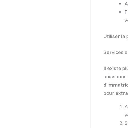
A
F
v
Utiliser l
Services e
Il existe p
puissance 
d’immatric
pour extra
A
v
S