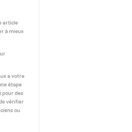
 article
er à mieux
sur
ux a votre
 une étape
i pour des
de vérifier
nciens ou