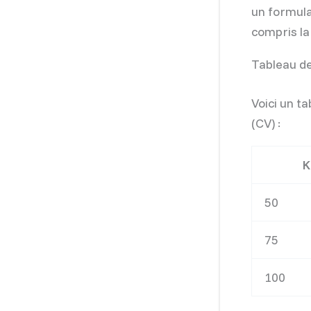
un formulai
compris la
Tableau de
Voici un t
(CV) :
K
50
75
100