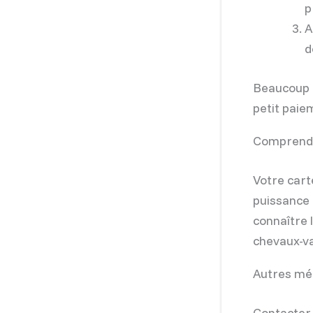
p
A
d
Beaucoup d
petit paie
Comprendr
Votre cart
puissance 
connaître 
chevaux-va
Autres mét
Contacter 