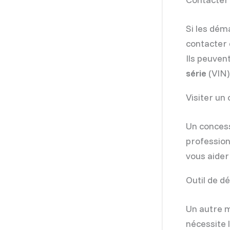
Si les dém
contacter 
Ils peuven
série
(VIN) 
Visiter un
Un concess
profession
vous aider
Outil de d
Un autre m
nécessite 