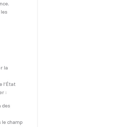
nce.
 les
r la
 l’État
r :
n des
s le champ