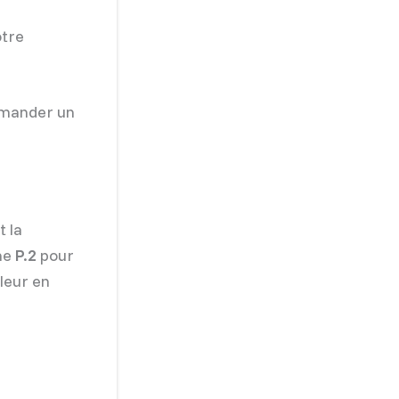
otre
emander un
t la
gne
P.2
pour
leur en