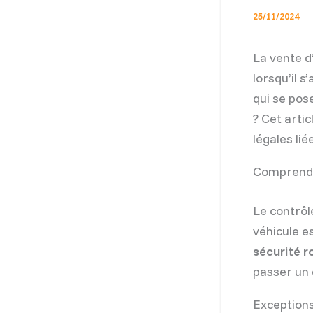
25/11/2024
La vente d
lorsqu’il s
qui se pos
? Cet arti
légales lié
Comprendr
Le contrôl
véhicule e
sécurité r
passer un 
Exceptions