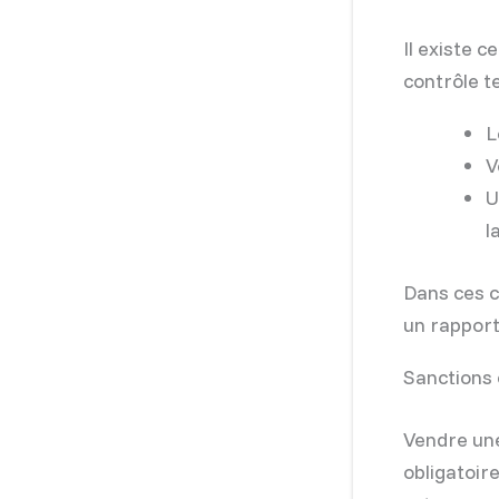
Il existe 
contrôle t
L
V
U
l
Dans ces c
un rapport
Sanctions 
Vendre une
obligatoir