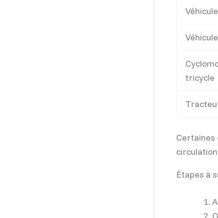
Véhicule
Véhicule
Cyclomo
tricycle
Tracteur
Certaines 
circulatio
Étapes à s
A
O