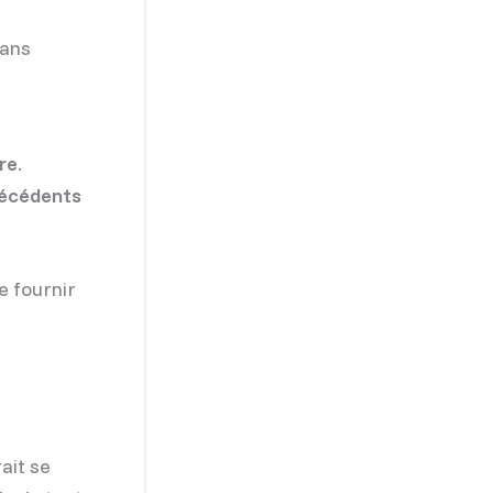
sans
re
.
récédents
e fournir
ait se