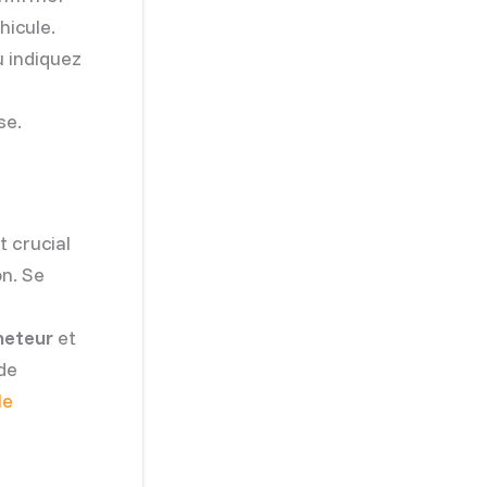
hicule.
u indiquez
se.
t crucial
on. Se
cheteur
et
 de
le