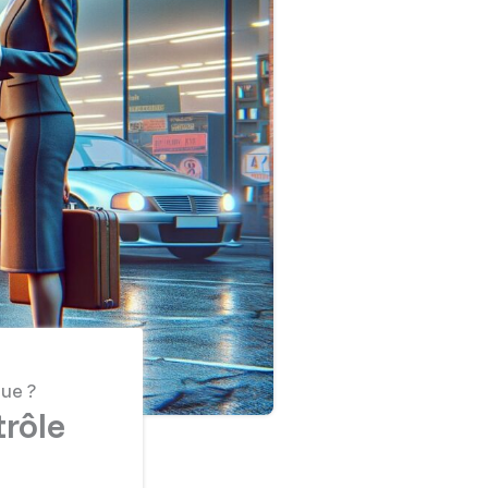
ue ?
trôle