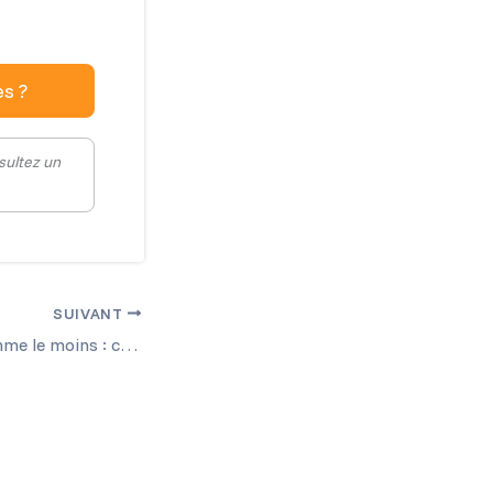
s ?
sultez un
SUIVANT
Voiture qui consomme le moins : comment bien choisir en 2024 ?