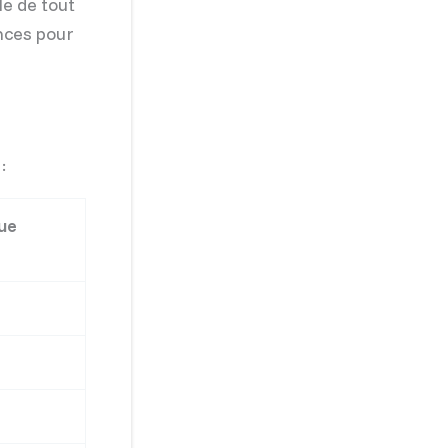
le de tout
ences pour
:
ue