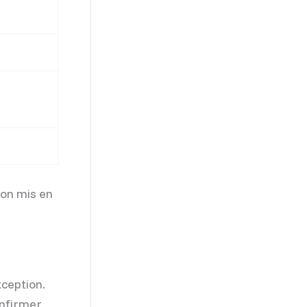
ion mis en
xception.
onfirmer