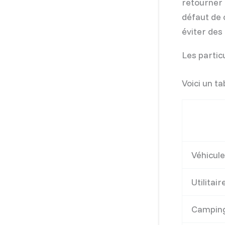
retourner 
défaut de 
éviter des 
Les partic
Voici un t
Véhicul
Utilitair
Camping