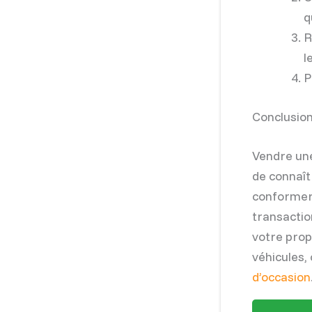
q
R
l
P
Conclusio
Vendre une
de connaît
conformer 
transactio
votre propr
véhicules,
d’occasion