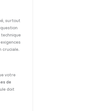
é, surtout
a question
e technique
s exigences
n cruciale.
ue votre
es de
ule doit